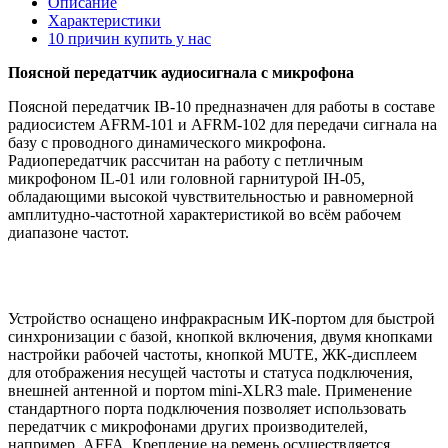
Описание
Характеристики
10 причин купить у нас
Поясной передатчик аудиосигнала с микрофона
Поясной передатчик IB-10 предназначен для работы в составе
радиосистем AFRM-101 и AFRM-102 для передачи сигнала на
базу с проводного динамического микрофона.
Радиопередатчик рассчитан на работу с петличным
микрофоном IL-01 или головной гарнитурой IH-05,
обладающими высокой чувствительностью и равномерной
амплитудно-частотной характеристикой во всём рабочем
диапазоне частот.
Устройство оснащено инфракрасным ИК-портом для быстрой
синхронизации с базой, кнопкой включения, двумя кнопками
настройки рабочей частоты, кнопкой MUTE, ЖК-дисплеем
для отображения несущей частоты и статуса подключения,
внешней антенной и портом mini-XLR3 male. Применение
стандартного порта подключения позволяет использовать
передатчик с микрофонами других производителей,
например, AFFA. Крепление на ремень осуществляется