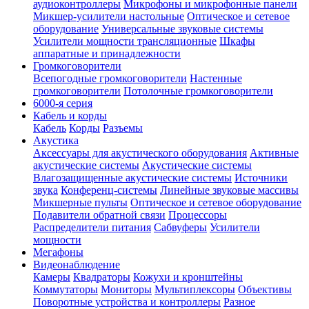
аудиоконтроллеры
Микрофоны и микрофонные панели
Микшер-усилители настольные
Оптическое и сетевое
оборудование
Универсальные звуковые системы
Усилители мощности трансляционные
Шкафы
аппаратные и принадлежности
Громкоговорители
Всепогодные громкоговорители
Настенные
громкоговорители
Потолочные громкоговорители
6000-я серия
Кабель и корды
Кабель
Корды
Разъемы
Акустика
Аксессуары для акустического оборудования
Активные
акустические системы
Акустические системы
Влагозащищенные акустические системы
Источники
звука
Конференц-системы
Линейные звуковые массивы
Микшерные пульты
Оптическое и сетевое оборудование
Подавители обратной связи
Процессоры
Распределители питания
Сабвуферы
Усилители
мощности
Мегафоны
Видеонаблюдение
Камеры
Квадраторы
Кожухи и кронштейны
Коммутаторы
Мониторы
Мультиплексоры
Объективы
Поворотные устройства и контроллеры
Разное