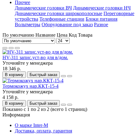
Прочее
Динамические головки ВЧ
Динамические головки НЧ
Динамические головки широкополосные
Переговорные
устройства
Телефонные станции
Блоки питания
Вольтметры
Оборудование под заказ
Разное
По умолчанию
Название
Цена
Код Товара
HV-311 запис.уст-во для в/дом.
Уточняйте у менеджера
18 346 р.
В корзину
Быстрый заказ
Термокожух нар.ККТ-15-4
Уточняйте у менеджера
4 158 р.
В корзину
Быстрый заказ
Показано с 1 по 2 из 2 (всего 1 страниц)
Информация
О марке Inter-M
Доставка, оплата, гарантия