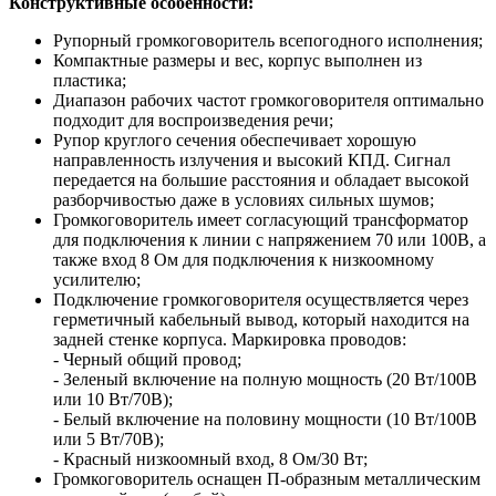
Конструктивные особенности:
Рупорный громкоговоритель всепогодного исполнения;
Компактные размеры и вес, корпус выполнен из
пластика;
Диапазон рабочих частот громкоговорителя оптимально
подходит для воспроизведения речи;
Рупор круглого сечения обеспечивает хорошую
направленность излучения и высокий КПД. Сигнал
передается на большие расстояния и обладает высокой
разборчивостью даже в условиях сильных шумов;
Громкоговоритель имеет согласующий трансформатор
для подключения к линии с напряжением 70 или 100В, а
также вход 8 Ом для подключения к низкоомному
усилителю;
Подключение громкоговорителя осуществляется через
герметичный кабельный вывод, который находится на
задней стенке корпуса. Маркировка проводов:
- Черный общий провод;
- Зеленый включение на полную мощность (20 Вт/100В
или 10 Вт/70В);
- Белый включение на половину мощности (10 Вт/100В
или 5 Вт/70В);
- Красный низкоомный вход, 8 Ом/30 Вт;
Громкоговоритель оснащен П-образным металлическим