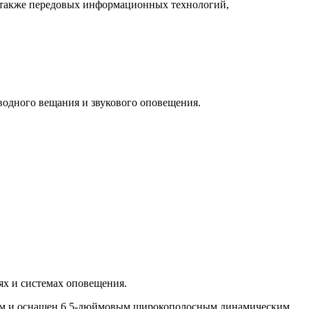
 а также передовых информационных технологий,
водного вещания и звукового оповещения.
ях и системах оповещения.
сным и оснащен 6,5-дюймовым широкополосным динамическим