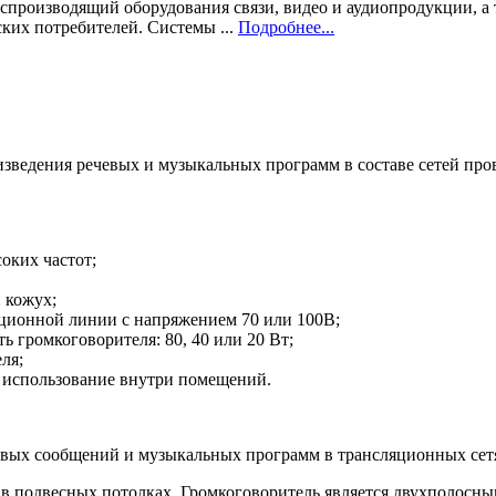
 воспроизводящий оборудования связи, видео и аудиопродукции,
ких потребителей. Системы ...
Подробнее...
изведения речевых и музыкальных программ в составе сетей про
оких частот;
 кожух;
ционной линии с напряжением 70 или 100В;
 громкоговорителя: 80, 40 или 20 Вт;
ля;
 использование внутри помещений.
чевых сообщений и музыкальных программ в трансляционных сет
у в подвесных потолках. Громкоговоритель является двухполо