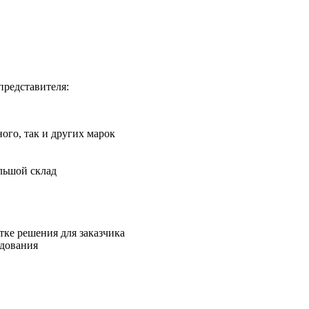
представителя:
го, так и других марок
льшой склад
ке решения для заказчика
удования