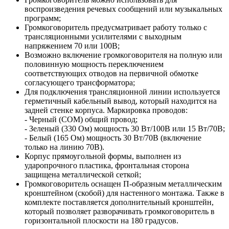
воспроизведения речевых сообщений или музыкальных
программ;
Громкоговоритель предусматривает работу только с
трансляционными усилителями с выходным
напряжением 70 или 100В;
Возможно включение громкоговорителя на полную или
половинную мощность переключением
соответствующих отводов на первичной обмотке
согласующего трансформатора;
Для подключения трансляционной линии используется
герметичный кабельный вывод, который находится на
задней стенке корпуса. Маркировка проводов:
- Черный (COM) общий провод;
- Зеленый (330 Ом) мощность 30 Вт/100В или 15 Вт/70В;
- Белый (165 Ом) мощность 30 Вт/70В (включение
только на линию 70В).
Корпус прямоугольной формы, выполнен из
ударопрочного пластика, фронтальная сторона
защищена металлической сеткой;
Громкоговоритель оснащен П-образным металлическим
кронштейном (скобой) для настенного монтажа. Также в
комплекте поставляется дополнительный кронштейн,
который позволяет разворачивать громкоговоритель в
горизонтальной плоскости на 180 градусов.