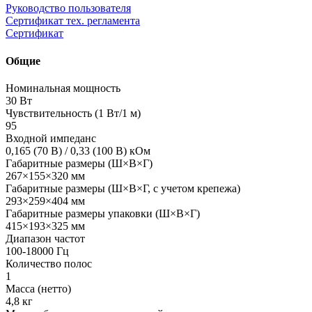
Руководство пользователя
Сертификат тех. регламента
Сертификат
Общие
Номинальная мощность
30 Вт
Чувствительность (1 Вт/1 м)
95
Входной импеданс
0,165 (70 В) / 0,33 (100 В) кОм
Габаритные размеры (Ш×В×Г)
267×155×320 мм
Габаритные размеры (Ш×В×Г, с учетом крепежа)
293×259×404 мм
Габаритные размеры упаковки (Ш×В×Г)
415×193×325 мм
Диапазон частот
100-18000 Гц
Количество полос
1
Масса (нетто)
4,8 кг